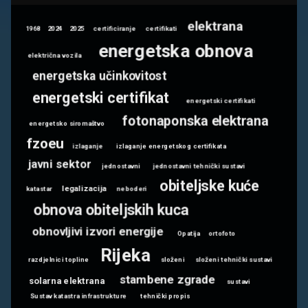
elektrana
1968
2024
2025
certificiranje
certifikati
energetska obnova
električna vozila
energetska učinkovitost
energetski certifikat
energetski certifikati
fotonaponska elektrana
energetsko siromaštvo
fzoeu
izlaganje
izlaganje energetskog certifikata
javni sektor
jednostavni
jednostavni tehnički sustavi
obiteljske kuće
legalizacija
katastar
neboderi
obnova obiteljskih kuca
obnovljivi izvori energije
Opatija
ortofoto
Rijeka
razdjelnici topline
složeni
složeni tehnički sustavi
stambene zgrade
solarna elektrana
sustavi
Sustav katastra infrastrukture
tehnički propis