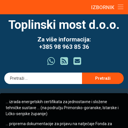
content
o nama
IZBORNIK
Preskoči
Zrakopropusnost – “Pa zar još i to moram platiti?”
energetski certifikat
Toplinski most d.o.o.
na
sadržaj
Jednostavni i složeni tehnički sustavi
energetska obnova
Za više informacija:
+385 98 963 85 36
projektiranje
Što ima
RSS
E-mail
GIS
Pretraži:
… izrada energetskih certifikata za jednostavne i složene
tehničke sustave … (na području Primorsko-goranske, Istarske i
Ličko-senjske županije)
… priprema dokumentacije za prijavu na natječaje Fonda za