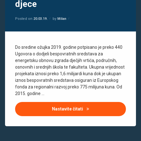
djece
škole
toplinski
most
Kategorije:
Updated on
Energetski
24.09.24.
Posted on
20.03.19.
by
Milan
certifikat
vrtići
Do sredine ožujka 2019. godine potpisano je preko 440
Ugovora o dodjeli bespovratnih sredstava za
energetsku obnovu zgrada dječjih vrtića, područnih,
osnovnih i srednjih škola te fakulteta. Ukupna vrijednost
projekata iznosi preko 1,6 milijardi kuna dok je ukupan
iznos bespovratnih sredstava osiguran iz Europskog
fonda za regionalni razvoj preko 775 milijuna kuna. Od
2015. godine …
Nastavite čitati
Energetska obnova zgrada z