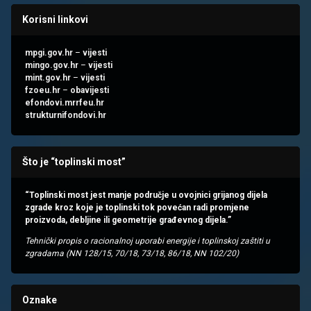
Korisni linkovi
mpgi.gov.hr
–
vijesti
mingo.gov.hr
–
vijesti
mint.gov.hr
–
vijesti
fzoeu.hr
–
obavijesti
efondovi.mrrfeu.hr
strukturnifondovi.hr
Što je “toplinski most”
“Toplinski most jest manje područje u ovojnici grijanog dijela
zgrade kroz koje je toplinski tok povećan radi promjene
proizvoda, debljine ili geometrije građevnog dijela.”
Tehnički propis o racionalnoj uporabi energije i toplinskoj zaštiti u
zgradama (NN 128/15, 70/18, 73/18, 86/18, NN 102/20)
Oznake