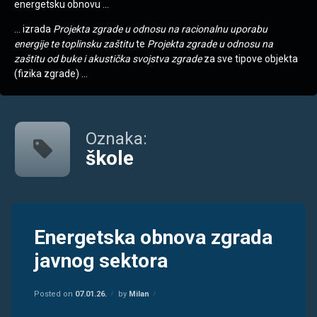
energetsku obnovu …
… izrada
Projekta zgrade u odnosu na racionalnu uporabu
energije te toplinsku zaštitu
te
Projekta zgrade u odnosu na
zaštitu od buke i akustička svojstva zgrade
za sve tipove objekta
(fizika zgrade) …
Oznaka:
škole
Tagged
energetska
Energetska obnova zgrada
obnova
javnog sektora
energetski
certifikat
Kategorije:
Informacije
javni
Posted on
07.01.26.
by
Milan
sektor