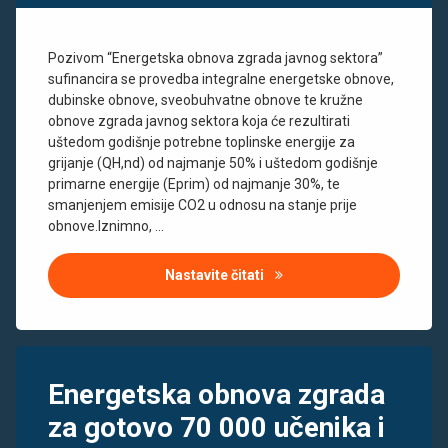
Rijeka
škole
Pozivom “Energetska obnova zgrada javnog sektora”
toplinski
sufinancira se provedba integralne energetske obnove,
most
dubinske obnove, sveobuhvatne obnove te kružne
vrtići
obnove zgrada javnog sektora koja će rezultirati
uštedom godišnje potrebne toplinske energije za
grijanje (QH,nd) od najmanje 50% i uštedom godišnje
primarne energije (Eprim) od najmanje 30%, te
smanjenjem emisije CO2 u odnosu na stanje prije
obnove.Iznimno, …
Nastavite čitati
Energetska obnova zgrada 
Tagged
energetska
Energetska obnova zgrada
obnova
za gotovo 70 000 učenika i
Rijeka