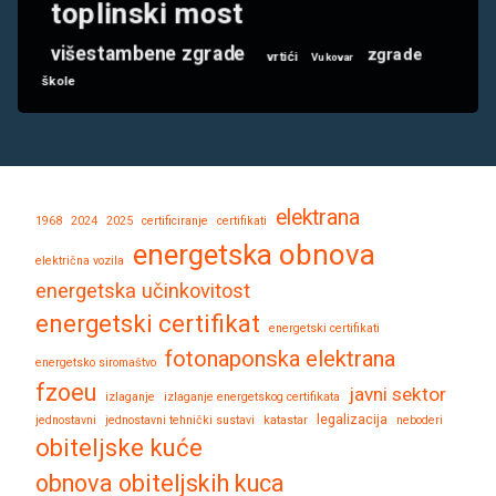
toplinski most
višestambene zgrade
zgrade
vrtići
Vukovar
škole
elektrana
1968
2024
2025
certificiranje
certifikati
energetska obnova
električna vozila
energetska učinkovitost
energetski certifikat
energetski certifikati
fotonaponska elektrana
energetsko siromaštvo
fzoeu
javni sektor
izlaganje
izlaganje energetskog certifikata
legalizacija
jednostavni
jednostavni tehnički sustavi
katastar
neboderi
obiteljske kuće
obnova obiteljskih kuca