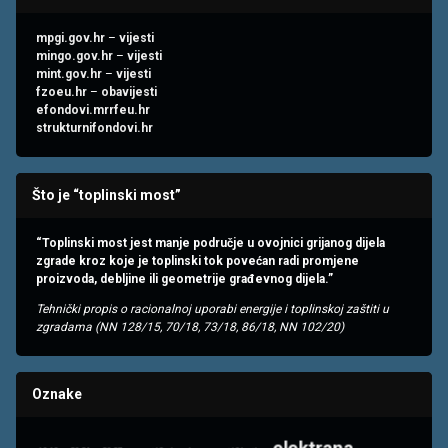
mpgi.gov.hr
–
vijesti
mingo.gov.hr
–
vijesti
mint.gov.hr
–
vijesti
fzoeu.hr
–
obavijesti
efondovi.mrrfeu.hr
strukturnifondovi.hr
Što je “toplinski most”
“Toplinski most jest manje područje u ovojnici grijanog dijela
zgrade kroz koje je toplinski tok povećan radi promjene
proizvoda, debljine ili geometrije građevnog dijela.”
Tehnički propis o racionalnoj uporabi energije i toplinskoj zaštiti u
zgradama (NN 128/15, 70/18, 73/18, 86/18, NN 102/20)
Oznake
elektrana