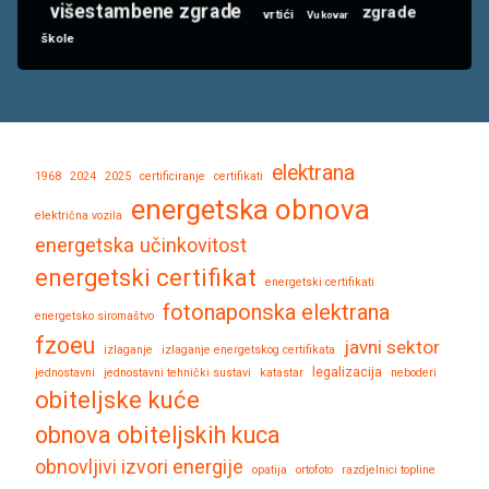
višestambene zgrade
zgrade
vrtići
Vukovar
škole
elektrana
1968
2024
2025
certificiranje
certifikati
energetska obnova
električna vozila
energetska učinkovitost
energetski certifikat
energetski certifikati
fotonaponska elektrana
energetsko siromaštvo
fzoeu
javni sektor
izlaganje
izlaganje energetskog certifikata
legalizacija
jednostavni
jednostavni tehnički sustavi
katastar
neboderi
obiteljske kuće
obnova obiteljskih kuca
obnovljivi izvori energije
opatija
ortofoto
razdjelnici topline