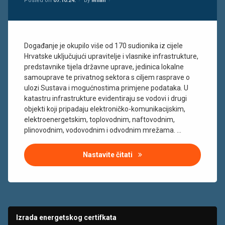
Posted on
07.10.24.
by
Milan
most
Događanje je okupilo više od 170 sudionika iz cijele
Hrvatske uključujući upravitelje i vlasnike infrastrukture,
predstavnike tijela državne uprave, jedinica lokalne
samouprave te privatnog sektora s ciljem rasprave o
ulozi Sustava i mogućnostima primjene podataka. U
katastru infrastrukture evidentiraju se vodovi i drugi
objekti koji pripadaju elektroničko-komunikacijskim,
elektroenergetskim, toplovodnim, naftovodnim,
plinovodnim, vodovodnim i odvodnim mrežama. …
Nastavite čitati
Konferencija Sustav katastr
Izrada energetskog certifkata