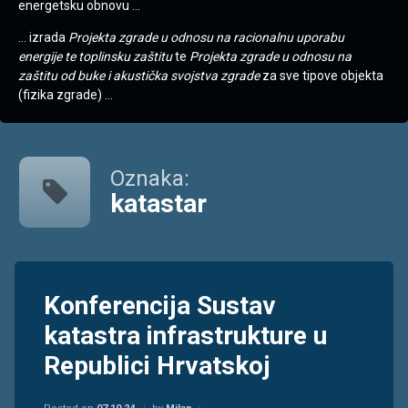
energetsku obnovu …
… izrada
Projekta zgrade u odnosu na racionalnu uporabu
energije te toplinsku zaštitu
te
Projekta zgrade u odnosu na
zaštitu od buke i akustička svojstva zgrade
za sve tipove objekta
(fizika zgrade) …
Oznaka:
katastar
Tagged
katastar
Konferencija Sustav
Rijeka
katastra infrastrukture u
Sustav
Republici Hrvatskoj
katastra
infrastrukture
toplinski
Kategorije:
Updated on
Informacije
07.10.24.