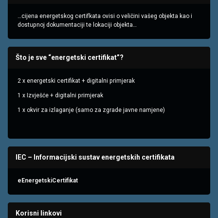
…cijena energetskog certifkata ovisi o veličini vašeg objekta kao i
dostupnoj dokumentaciji te lokaciji objekta…
Što je sve “energetski certifikat”?
2 x energetski certifikat + digitalni primjerak
1 x Izvješće + digitalni primjerak
1 x okvir za izlaganje (samo za zgrade javne namjene)
IEC – Informacijski sustav energetskih certifikata
eEnergetskiCertifikat
Korisni linkovi