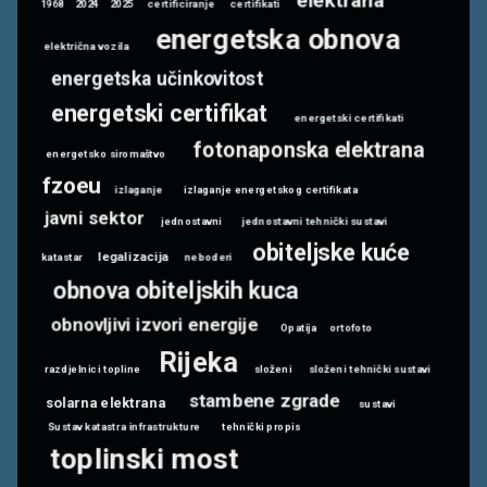
1968
2024
2025
certificiranje
certifikati
energetska obnova
električna vozila
energetska učinkovitost
energetski certifikat
energetski certifikati
fotonaponska elektrana
energetsko siromaštvo
fzoeu
izlaganje
izlaganje energetskog certifikata
javni sektor
jednostavni
jednostavni tehnički sustavi
obiteljske kuće
legalizacija
katastar
neboderi
obnova obiteljskih kuca
obnovljivi izvori energije
Opatija
ortofoto
Rijeka
razdjelnici topline
složeni
složeni tehnički sustavi
stambene zgrade
solarna elektrana
sustavi
Sustav katastra infrastrukture
tehnički propis
toplinski most