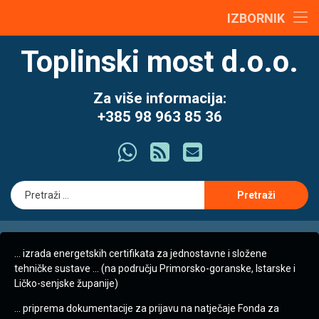
content
o nama
IZBORNIK
Preskoči
Zrakopropusnost – “Pa zar još i to moram platiti?”
energetski certifikat
Toplinski most d.o.o.
na
sadržaj
Jednostavni i složeni tehnički sustavi
energetska obnova
Za više informacija:
+385 98 963 85 36
projektiranje
Što ima
RSS
E-mail
GIS
Pretraži:
… izrada energetskih certifikata za jednostavne i složene
tehničke sustave … (na području Primorsko-goranske, Istarske i
Ličko-senjske županije)
… priprema dokumentacije za prijavu na natječaje Fonda za