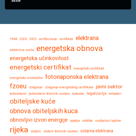
škole
elektrana
1968
2024
2025
certificiranje
certifikati
energetska obnova
električna vozila
energetska učinkovitost
energetski certifikat
energetski certifikati
fotonaponska elektrana
energetsko siromaštvo
fzoeu
javni sektor
izlaganje
izlaganje energetskog certifikata
legalizacija
jednostavni
jednostavni tehnički sustavi
katastar
neboderi
obiteljske kuće
obnova obiteljskih kuca
obnovljivi izvori energije
opatija
ortofoto
razdjelnici topline
rijeka
solarna elektrana
složeni
složeni tehnički sustavi