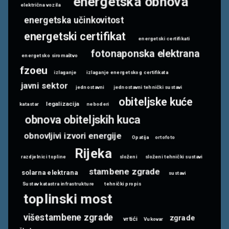
energetska obnova
električna vozila
energetska učinkovitost
energetski certifikat
energetski certifikati
fotonaponska elektrana
energetsko siromaštvo
fzoeu
izlaganje
izlaganje energetskog certifikata
javni sektor
jednostavni
jednostavni tehnički sustavi
obiteljske kuće
legalizacija
katastar
neboderi
obnova obiteljskih kuca
obnovljivi izvori energije
Opatija
ortofoto
Rijeka
razdjelnici topline
složeni
složeni tehnički sustavi
stambene zgrade
solarna elektrana
sustavi
Sustav katastra infrastrukture
tehnički propis
toplinski most
višestambene zgrade
zgrade
vrtići
Vukovar