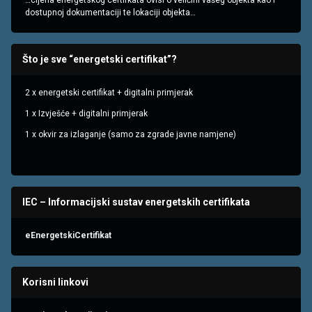
…cijena energetskog certifkata ovisi o veličini vašeg objekta kao i
dostupnoj dokumentaciji te lokaciji objekta…
Što je sve “energetski certifikat”?
2 x energetski certifikat + digitalni primjerak
1 x Izvješće + digitalni primjerak
1 x okvir za izlaganje (samo za zgrade javne namjene)
IEC – Informacijski sustav energetskih certifikata
eEnergetskiCertifikat
Korisni linkovi