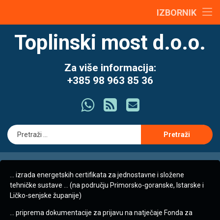
content
o nama
IZBORNIK
Preskoči
Zrakopropusnost – “Pa zar još i to moram platiti?”
energetski certifikat
Toplinski most d.o.o.
na
sadržaj
Jednostavni i složeni tehnički sustavi
energetska obnova
Za više informacija:
+385 98 963 85 36
projektiranje
Što ima
RSS
E-mail
GIS
Pretraži:
… izrada energetskih certifikata za jednostavne i složene
tehničke sustave … (na području Primorsko-goranske, Istarske i
Ličko-senjske županije)
… priprema dokumentacije za prijavu na natječaje Fonda za