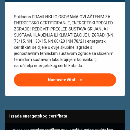
obiteljske
kuće
Rijeka
Sukladno PRAVILNIKU O OSOBAMA OVLAŠTENIM ZA
ENERGETSKO CERTIFICIRANJE, ENERGETSKI PREGLED
složeni
ZGRADE I REDOVITI PREGLED SUSTAVA GRIJANJA I
složeni
SUSTAVA HLAĐENJA ILI KLIMATIZACIJE U ZGRADI (NN
tehnički
73/15, NN 133/15, NN 60/20 i NN 78/21) energetski
sustavi
ceritifkati se dijele u dvije skupine: zgrade s
sustavi
jednostavnim tehničkim sustavom zgrade sa složenim
toplinski
tehničkim sustavom Iako krajnjem korisniku tj.
most
naručitelju energetskog certifikata da …
višestambene
zgrade
Nastavite čitati
Jednostavni i složeni tehni
Izrada energetskog certifkata