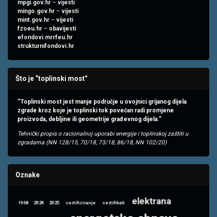
mpgi.gov.hr
–
vijesti
mingo.gov.hr
–
vijesti
mint.gov.hr
–
vijesti
fzoeu.hr
–
obavijesti
efondovi.mrrfeu.hr
strukturnifondovi.hr
Što je “toplinski most”
“Toplinski most jest manje područje u ovojnici grijanog dijela
zgrade kroz koje je toplinski tok povećan radi promjene
proizvoda, debljine ili geometrije građevnog dijela.”
Tehnički propis o racionalnoj uporabi energije i toplinskoj zaštiti u
zgradama (NN 128/15, 70/18, 73/18, 86/18, NN 102/20)
Oznake
elektrana
1968
2024
2025
certificiranje
certifikati