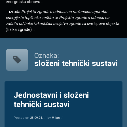
energetsku obnovu …
… izrada
Projekta zgrade u odnosu na racionalnu uporabu
energije te toplinsku zaštitu
te
Projekta zgrade u odnosu na
zaštitu od buke i akustička svojstva zgrade
za sve tipove objekta
(fizika zgrade) …
Oznaka:
složeni tehnički sustavi
Tagged
energetski
Jednostavni i složeni
certifikat
tehnički sustavi
jednostavni
jednostavni
Kategorije:
Updated on
Informacije
23.09.24.
tehnički
Posted on
23.09.24.
by
Milan
sustavi